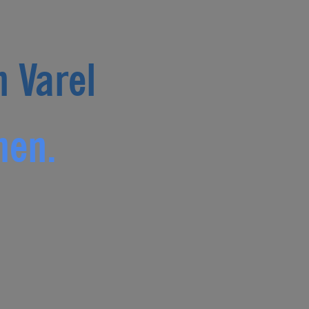
n Varel
men.