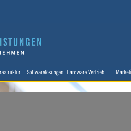
Menü überspringen
▼
▼
▼
▼
frastruktur
Softwarelösungen
Hardware Vertrieb
Market