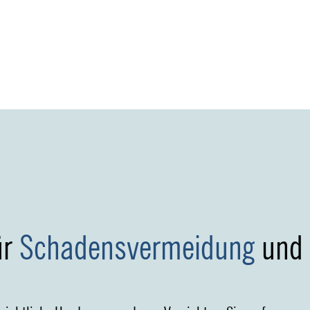
ür
Schadensvermeidung
und