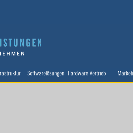
Menü überspringen
▼
▼
▼
▼
frastruktur
Softwarelösungen
Hardware Vertrieb
Market