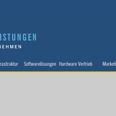
Menü überspringen
▼
▼
▼
▼
frastruktur
Softwarelösungen
Hardware Vertrieb
Market